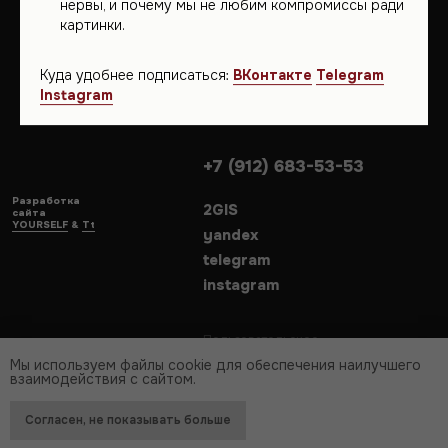
нервы, и почему мы не любим компромиссы ради
YOURSELF
&
Tt
yandex
картинки.
telegram
instagram
Куда удобнее подписаться:
ВКонтакте
Telegram
Instagram
Пользовательское
соглашение
Политика обработки
персональных данных
ArchBureau.U1
instagram - запрещенная
организация в РФ
Мы используем файлы cookie для обеспечения наилучшего
взаимодействия с сайтом.
Согласен, не показывать больше